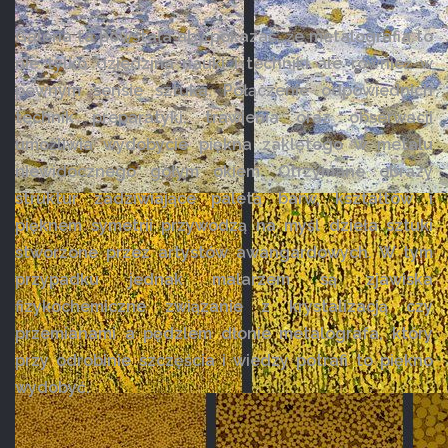
Galeria ta powstała aby pokazać, że metalografia to
nie tylko dziedzina nauki i techniki ale również w
pewnym sensie sztuka. Połączenie odpowiednich
technik preparatyki, trawienia oraz obserwacji
umożliwia wydobycie piękna zaklętego w metalu
niewidocznego gołym okiem. Otrzymane obrazy
struktur zadziwiające paletą barw, kształtów i
pięknem symetrii przywodzą na myśl dzieła sztuki
stworzone przez artystów awangardowych. W tym
przypadku jednak malarzem są zjawiska
fizykochemiczne związanie z krystalizacją czy
przemianami a pędzlem dłonie metalografa, który
przy odrobinie szczęścia i wiedzy potrafi to piękno
wydobyć.