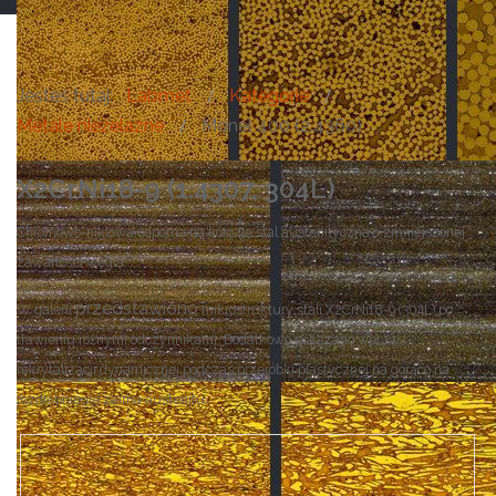
Jesteś tutaj:
Labmet
Kategorie
Metale nieżelazne
Monel 400 (2.4360)
X2CrNi18-9 (1.4307, 304L)
Chromowo-niklowa odporna na korozję stal austenityczna o zmniejszonej
zawartości węgla.
przedstawiono
W galerii
mikrostruktury stali X2CrNi18-9 (304L) po
trawieniu różnymi odczynnikami. Dodatkowo pokazano wpływ
rekrytalizacji dynamicznej podczas przeróbki plastycznej na gorąco na
rozdrobnienie zairna austenitu.